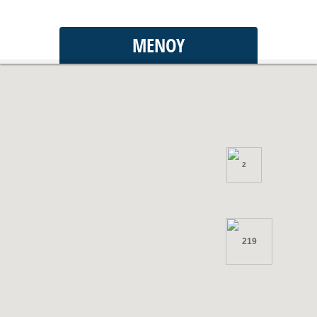
ΜΕΝΟΎ
2
219