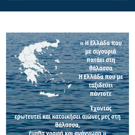
« Η Ελλάδα που
µε σιγουριά
πατάει στη
θάλασσα
Η Ελλάδα που µε
ταξιδεύει
πάντοτε
Έχοντας
ερωτευτεί και κατοικήσει αιώνες µες στη
θάλασσα,
έμαθα γραφή και ανάγνωση »