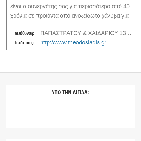
είναι ο συνεργάτης σας για περισσότερο από 40
χρόνια σε προϊόντα από ανοξείδωτο χάλυβα για
τη Ναυτική, Τροφίμων, Κατασκευαστική
ΠΑΠΑΣΤΡΑΤΟΥ & ΧΑΪΔΑΡΙΟΥ 13, 18545 ΠΕΙΡΑΙΑΣ
Διεύθυνση:
Βιομηχανία , τα καταστήματα ναυτιλιακών και…
http://www.theodosiadis.gr
Ιστότοπος:
ΥΠΟ ΤΗΝ ΑΙΓΙΔΑ: