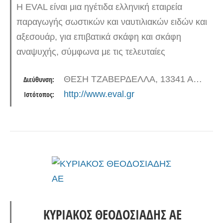
Η EVAL είναι μια ηγέτιδα ελληνική εταιρεία
παραγωγής σωστικών και ναυτιλιακών ειδών και
αξεσουάρ, για επιβατικά σκάφη και σκάφη
αναψυχής, σύμφωνα με τις τελευταίες
προδιαγραφές. Η εταιρεία ιδρύθηκε το 1976 και
ΘΕΣΗ ΤΖΑΒΕΡΔΕΛΛΑ, 13341 ΑΝΩ ΛΙΟΣΙΑ
Διεύθυνση:
έχει ως έδρα ιδιόκτητες εγκαταστάσεις…
http://www.eval.gr
Ιστότοπος:
ΚΥΡΙΑΚΟΣ ΘΕΟΔΟΣΙΑΔΗΣ ΑΕ