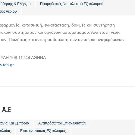
ύθησης & Ελέγχου
Προμηθευτές Ναυτιλιακού Εξοπλισμού
ούς Αερίου
εφαρμογές, κατασκευή, εγκατάσταση, δοκιμές και συντήρηση
ιλιακών συστημάτων και οργάνων αυτοματισμού. Ανάπτυξη νέων
των. Πωλήσεις και αντιπροσώπευση των ανωτέρω αναφερόμενων
ΥΛΗ 108 11744 ΑΘΗΝΑ
w.tcb.gr
 Α.Ε
χανία Και Εμπόριο
Αντιπρόσωποι Επισκευαστών
πλοΐας
Επικοινωνιακός Εξοπλισμός