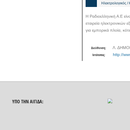
Ηλεκτρολογικός /
Η Ραδιοελληνική Α.Ε είν
εταιρεία ηλεκτρονικών 
για εμπορικά πλοία, κό
Λ. ΔΗΜΟ
Διεύθυνση:
http://ww
Ιστότοπος:
ΥΠΟ ΤΗΝ ΑΙΓΊΔΑ: