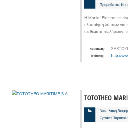
Προμηθευτές Ναυτ
Η Marilot Electronics εί
υλοποίηση λύσεων ναυσι
σε θέματα πωλήσεων, σ
ΣΑΧΤΟΥΡ
Διεύθυνση:
http://ww
Ιστότοπος:
TOTOTHEO MARIT
Ναυτιλιακή Βιομη
Οργανα Παρακολο