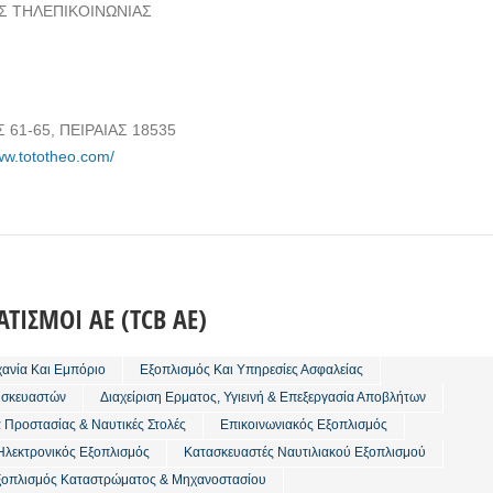
Σ ΤΗΛΕΠΙΚΟΙΝΩΝΙΑΣ
 61-65, ΠΕΙΡΑΙΑΣ 18535
ww.tototheo.com/
ΤΙΣΜΟΙ ΑΕ (TCB ΑΕ)
χανία Και Εμπόριο
Eξοπλισμός Και Υπηρεσίες Ασφαλείας
ισκευαστών
Διαχείριση Ερματος, Υγιεινή & Επεξεργασία Αποβλήτων
ά Προστασίας & Ναυτικές Στολές
Επικοινωνιακός Εξοπλισμός
 Ηλεκτρονικός Εξοπλισμός
Κατασκευαστές Ναυτιλιακού Εξοπλισμού
ξοπλισμός Καταστρώματος & Μηχανοστασίου