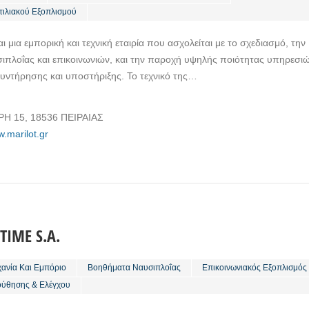
ιλιακού Εξοπλισμού
ναι μια εμπορική και τεχνική εταιρία που ασχολείται με το σχεδιασμό, την
πλοΐας και επικοινωνιών, και την παροχή υψηλής ποιότητας υπηρεσι
υντήρησης και υποστήριξης. Το τεχνικό της…
Η 15, 18536 ΠΕΙΡΑΙΑΣ
w.marilot.gr
IME S.A.
χανία Και Εμπόριο
Βοηθήματα Ναυσιπλοΐας
Επικοινωνιακός Εξοπλισμός
ύθησης & Ελέγχου