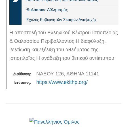
Θαλάσσιος Αθλητισμός
Σχολές Κυβερνητών Σκαφών Αναψυχής
Η αποστολή του Ελληνικού Κέντρου Ιστιοπλοΐας
& Θαλασσίου Περιβάλλοντος Η διαφύλαξη,
βελτίωση και εξέλιξη του αθλήματος της
ιστιοπλοΐας Η ανάδειξη του θετικού αντίκτυπου
της ιστιοπλοΐας στο άτομο και το κοινωνικό
ΝΑΞΟΥ 126, ΑΘΗΝΑ 11141
Διεύθυνση:
σύνολο Η ανάδειξη της…
https://www.ekithp.org/
Ιστότοπος: