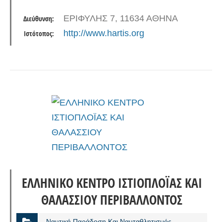
θαλάσσιο τουρισμό, (ii) μέσω της επωνυμίας
ΕΡΙΦΥΛΗΣ 7, 11634 ΑΘΗΝΑ
Διεύθυνση:
SAIL LA VIE ναυλομεσιτικές…
http://www.hartis.org
Ιστότοπος:
ΕΛΛΗΝΙΚΟ ΚΕΝΤΡΟ ΙΣΤΙΟΠΛΟΪΑΣ ΚΑΙ
ΘΑΛΑΣΣΙΟΥ ΠΕΡΙΒΑΛΛΟΝΤΟΣ
Ναυτική Παράδοση Και Ναυταθλητισμός