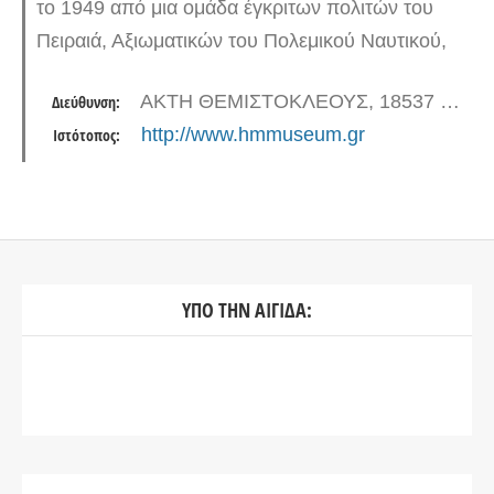
το 1949 από μια ομάδα έγκριτων πολιτών του
Πειραιά, Αξιωματικών του Πολεμικού Ναυτικού,
του Λιμενικού Σώματος και του Εμπορικού
ΑΚΤΗ ΘΕΜΙΣΤΟΚΛΕΟΥΣ, 18537 ΠΕΙΡΑΙΑΣ
Διεύθυνση:
Ναυτικού. Στις αίθουσές του…
http://www.hmmuseum.gr
Ιστότοπος:
ΥΠΟ ΤΗΝ ΑΙΓΙΔΑ: