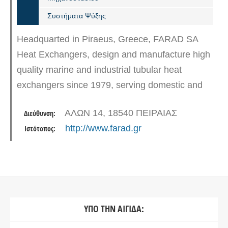
Συστήματα Ψύξης
Headquarted in Piraeus, Greece, FARAD SA
Heat Exchangers, design and manufacture high
quality marine and industrial tubular heat
exchangers since 1979, serving domestic and
international markets. The company’s mission is
ΑΛΩΝ 14, 18540 ΠΕΙΡΑΙΑΣ
Διεύθυνση:
to always exceed client…
http://www.farad.gr
Ιστότοπος:
ΥΠΟ ΤΗΝ ΑΙΓΙΔΑ: