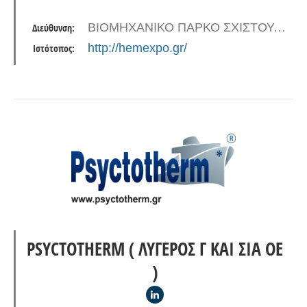
προστιθέμενης αξίας. Δραστηριοποιούνται
ΒΙΟΜΗΧΑΝΙΚΟ ΠΑΡΚΟ ΣΧΙΣΤΟΥ, ΛΕΩΦ. ΚΕΡΑΤΣΙΝΙΟΥ-ΣΚΑΡΑΜΑΓΚΑ ΟΤ 13, 18863 ΠΕΡΑΜΑ
Διεύθυνση:
επίσης σε ένα ευρύ φάσμα κατασκευών
http://hemexpo.gr/
Ιστότοπος:
ναυτιλιακού…
PSYCTOTHERM ( ΛΥΓΕΡΟΣ Γ ΚΑΙ ΣΙΑ ΟΕ
)