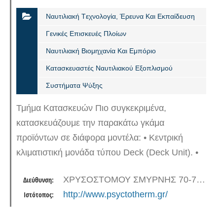
Ναυτιλιακή Tεχνολογία, Έρευνα Και Εκπαίδευση
Γενικές Επισκευές Πλοίων
Ναυτιλιακή Βιομηχανία Και Εμπόριο
Κατασκευαστές Ναυτιλιακού Εξοπλισμού
Συστήματα Ψύξης
Τμήμα Κατασκευών Πιο συγκεκριμένα,
κατασκευάζουμε την παρακάτω γκάμα
προϊόντων σε διάφορα μοντέλα: • Κεντρική
κλιματιστική μονάδα τύπου Deck (Deck Unit). •
Κλιματιστική μονάδα τύπου ντουλάπας
ΧΡΥΣΟΣΤΟΜΟΥ ΣΜΥΡΝΗΣ 70-72, 18540 ΠΕΙΡΑΙΑΣ
Διεύθυνση:
(Packaged Air Condition Unit)( NEW –
http://www.psyctotherm.gr/
Ιστότοπος:
ανασχεδιασμένο…