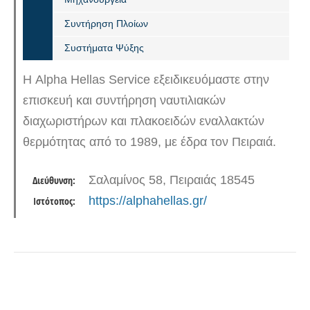
Συντήρηση Πλοίων
Συστήματα Ψύξης
Η Alpha Hellas Service εξειδικευόμαστε στην
επισκευή και συντήρηση ναυτιλιακών
διαχωριστήρων και πλακοειδών εναλλακτών
θερμότητας από το 1989, με έδρα τον Πειραιά.
Αναλαμβάνουμε πλήρη ανακατασκευή, επισκευή
Σαλαμίνος 58, Πειραιάς 18545
Διεύθυνση:
και προμήθεια ανταλλακτικών για…
https://alphahellas.gr/
Ιστότοπος: