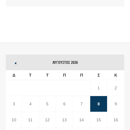
ΑΎΓΟΥΣΤΟΣ 2026
Δ
Τ
Τ
Π
Π
Σ
Κ
1
2
3
4
5
6
7
8
9
10
11
12
13
14
15
16