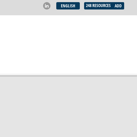
248
RESOURCES
ENGLISH
ADD